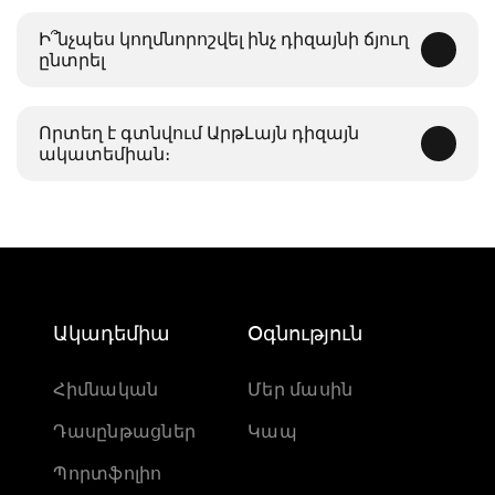
Ի՞նչպես կողմնորոշվել ինչ դիզայնի ճյուղ
ընտրել
Որտեղ է գտնվում ԱրթԼայն դիզայն
ակատեմիան։
Ակադեմիա
Օգնություն
Հիմնական
Մեր մասին
Դասընթացներ
Կապ
Պորտֆոլիո