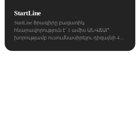
StartLine
StartLine ծրագիրը բացառիկ
հնարավորություն է՝ 1 ամիս ԱՆՎՃԱՐ
խորությամբ ուսումնասիրելու դիզայնի 4
ճյուղերը և բացահայտելու դիզայնի
աշխարհը ձեզ համար: