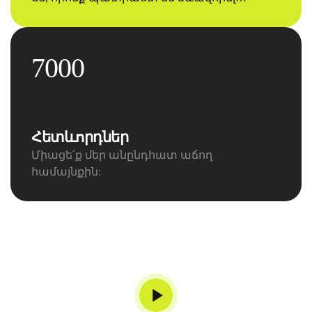
գեղագիտական ու գործառույթային
միջավայրեր։
7000
Հետևորդներ
Միացե՛ք մեր անընդհատ աճող
համայնքին: